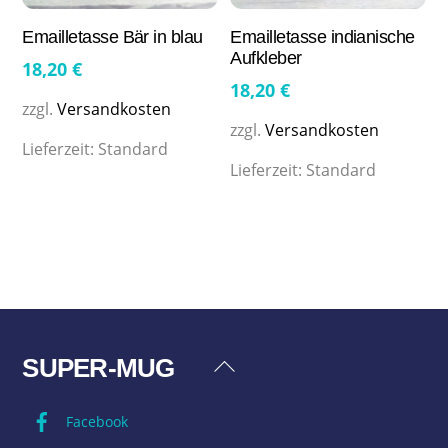
Emailletasse Bär in blau
Emailletasse indianische
Aufkleber
18,20
€
18,20
€
zzgl.
Versandkosten
zzgl.
Versandkosten
Lieferzeit:
Standard
Lieferzeit:
Standard
SUPER-MUG
Back
To
Facebook
Top