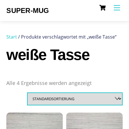
Cart
Skip
Me
SUPER-MUG
to
content
Start
/ Produkte verschlagwortet mit „weiße Tasse“
weiße Tasse
Alle 4 Ergebnisse werden angezeigt