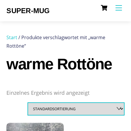
Cart
Skip
Me
SUPER-MUG
to
content
Start
/ Produkte verschlagwortet mit „warme
Rottöne“
warme Rottöne
Einzelnes Ergebnis wird angezeigt