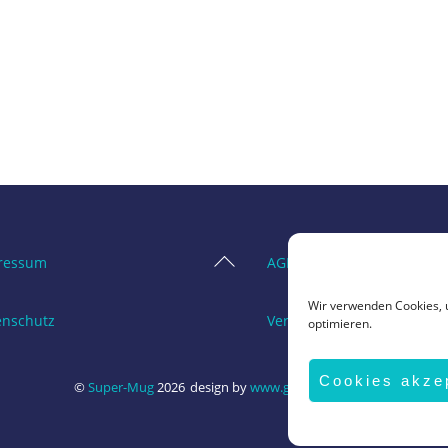
Back
ressum
AGB
To
Wir verwenden Cookies, 
Top
enschutz
Vertrag widerrufen
optimieren.
Cookies akze
©
Super-Mug
2026
design by
www.grafik-ewald.de