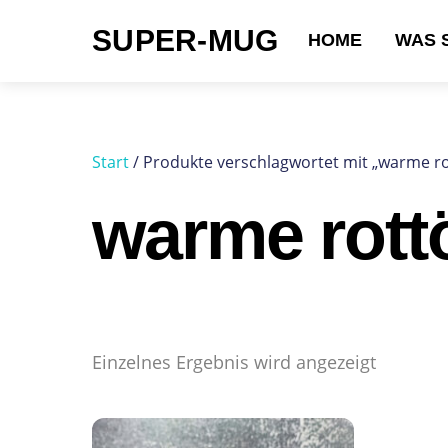
Skip
SUPER-MUG
to
HOME
WAS 
content
Suchen nach:
Start
/ Produkte verschlagwortet mit „warme r
warme rott
Einzelnes Ergebnis wird angezeigt