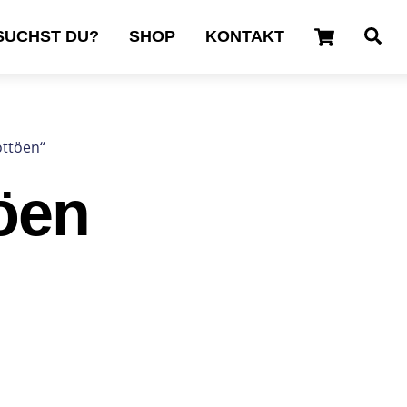
Cart
Se
SUCHST DU?
SHOP
KONTAKT
ottöen“
öen