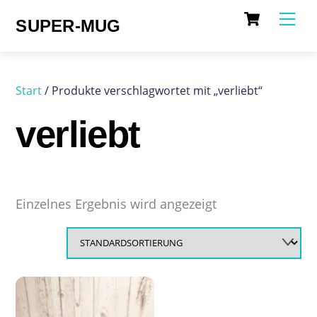
Cart
Skip
Me
SUPER-MUG
to
content
Start
/ Produkte verschlagwortet mit „verliebt“
verliebt
Einzelnes Ergebnis wird angezeigt