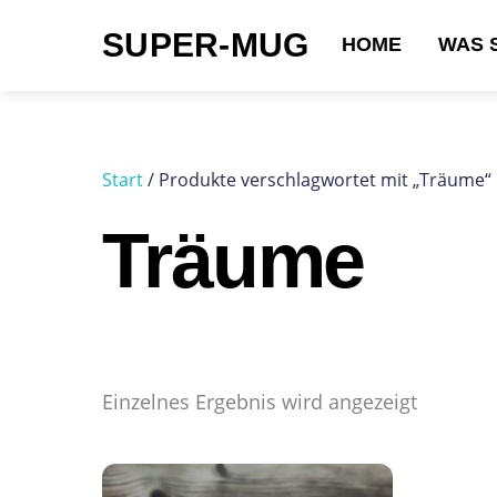
Skip
SUPER-MUG
to
HOME
WAS 
content
Suchen nach:
Start
/ Produkte verschlagwortet mit „Träume“
Träume
Einzelnes Ergebnis wird angezeigt