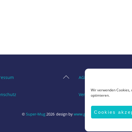
Back
ressum
AGB
To
Wir verwenden Cookies, 
Top
enschutz
Vertrag widerrufen
optimieren.
Cookies akze
©
Super-Mug
2026
design by
www.grafik-ewald.de