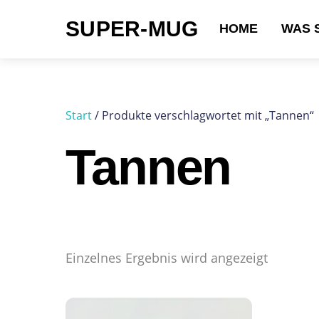
Skip
SUPER-MUG
to
HOME
WAS 
content
Suchen nach:
Start
/ Produkte verschlagwortet mit „Tannen“
Tannen
Einzelnes Ergebnis wird angezeigt