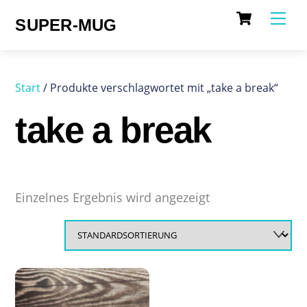
Cart
Skip
Me
SUPER-MUG
to
content
Start
/ Produkte verschlagwortet mit „take a break“
take a break
Einzelnes Ergebnis wird angezeigt