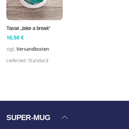
Tasse „take a break“
16,50
€
zzgl.
Versandkosten
Lieferzeit:
Standard
SUPER-MUG
Back
To