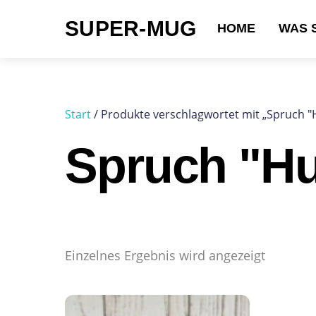
Skip
SUPER-MUG
to
HOME
WAS 
content
Suchen nach:
Start
/ Produkte verschlagwortet mit „Spruch "
Spruch "Hu
Einzelnes Ergebnis wird angezeigt