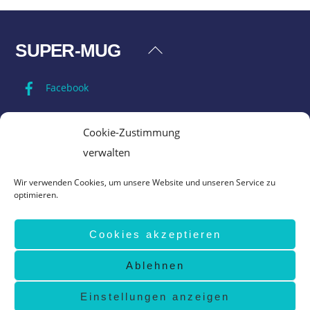
SUPER-MUG
Back
To
Facebook
Top
Impressum
Cookie-Zustimmung
verwalten
Datenschutz
Wir verwenden Cookies, um unsere Website und unseren Service zu
optimieren.
AGB
Cookies akzeptieren
Vertrag widerrufen
Ablehnen
©
Super-Mug
2026
design by
www.grafik-ewald.de
Einstellungen anzeigen