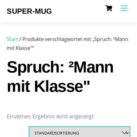
Cart
Skip
Me
SUPER-MUG
to
content
Start
/ Produkte verschlagwortet mit „Spruch: ²Mann
mit Klasse"“
Spruch: ²Mann
mit Klasse"
Einzelnes Ergebnis wird angezeigt