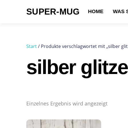
Skip
SUPER-MUG
to
HOME
WAS 
content
Suchen nach:
Start
/ Produkte verschlagwortet mit „silber gli
silber glitz
Einzelnes Ergebnis wird angezeigt