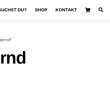
Cart
Se
SUCHST DU?
SHOP
KONTAKT
tzernd“
ernd