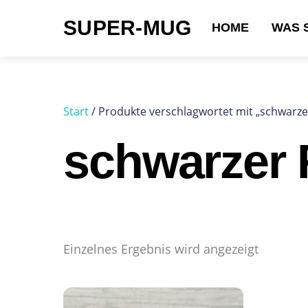
Skip
SUPER-MUG
to
HOME
WAS 
content
Suchen nach:
Start
/ Produkte verschlagwortet mit „schwarz
schwarzer
Einzelnes Ergebnis wird angezeigt