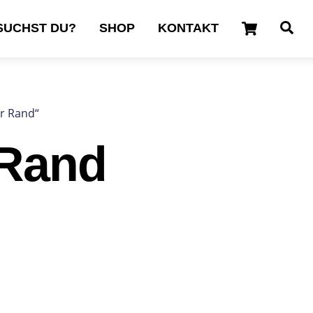
Cart
Se
SUCHST DU?
SHOP
KONTAKT
er Rand“
 Rand