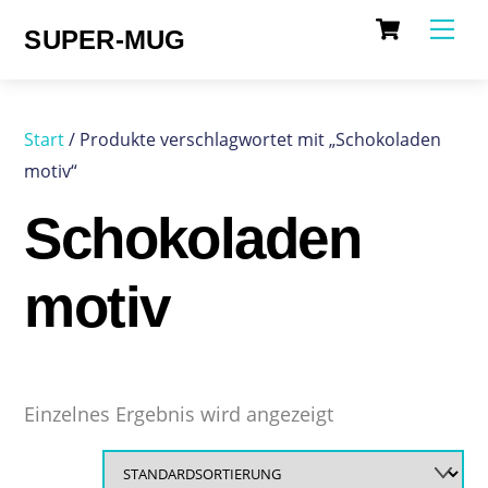
Cart
Skip
Me
SUPER-MUG
to
content
Start
/ Produkte verschlagwortet mit „Schokoladen
motiv“
Schokoladen
motiv
Einzelnes Ergebnis wird angezeigt