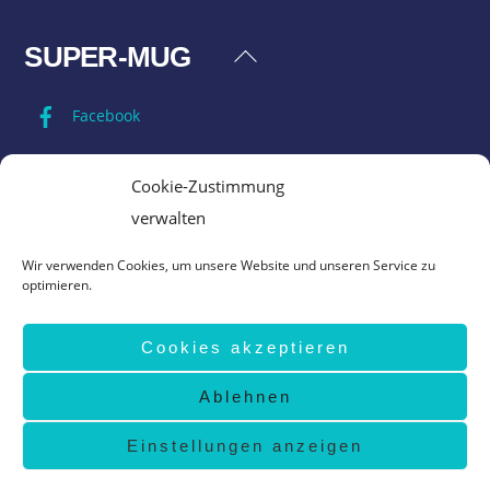
SUPER-MUG
Back
To
Facebook
Top
Impressum
Cookie-Zustimmung
verwalten
Datenschutz
Wir verwenden Cookies, um unsere Website und unseren Service zu
optimieren.
AGB
Cookies akzeptieren
Vertrag widerrufen
Ablehnen
©
Super-Mug
2026
design by
www.grafik-ewald.de
Einstellungen anzeigen