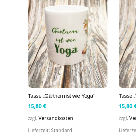
Tasse „Gärtnern ist wie Yoga“
Tasse 
15,80
€
15,80
zzgl.
Versandkosten
zzgl.
Ve
Lieferzeit:
Standard
Lieferze