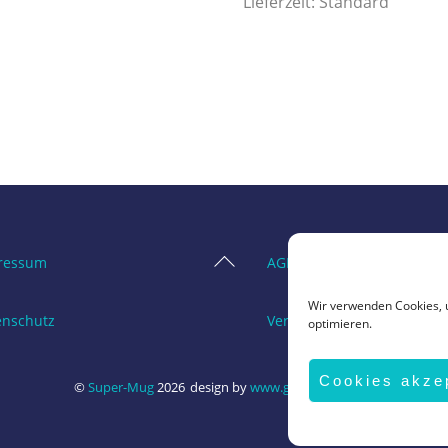
Lieferzeit:
Standard
Back
ressum
AGB
To
Wir verwenden Cookies, 
Top
enschutz
Vertrag widerrufen
optimieren.
Cookies akze
©
Super-Mug
2026
design by
www.grafik-ewald.de