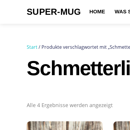
Skip
SUPER-MUG
to
HOME
WAS 
content
Suchen nach:
Start
/ Produkte verschlagwortet mit „Schmette
Schmetterl
Alle 4 Ergebnisse werden angezeigt