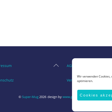
Back
ressum
AGB
To
Wir verwenden Cookies, 
Top
enschutz
Vertrag widerrufen
optimieren.
Cookies akze
©
Super-Mug
2026
design by
www.grafik-ewald.de