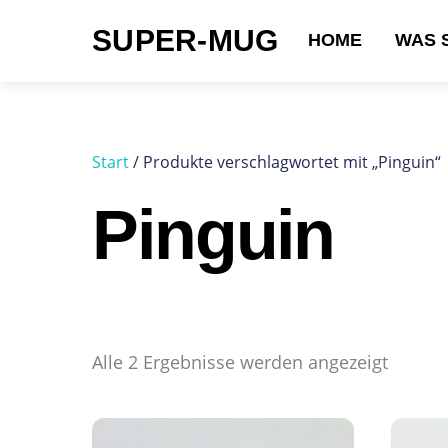
Skip
SUPER-MUG
to
HOME
WAS 
content
Suchen nach:
Start
/ Produkte verschlagwortet mit „Pinguin“
Pinguin
Alle 2 Ergebnisse werden angezeigt