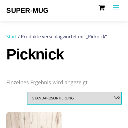
Cart
Skip
Me
SUPER-MUG
to
content
Start
/ Produkte verschlagwortet mit „Picknick“
Picknick
Einzelnes Ergebnis wird angezeigt