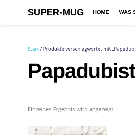
Skip
SUPER-MUG
to
HOME
WAS 
content
Suchen nach:
Start
/ Produkte verschlagwortet mit „Papadubi
Papadubist
Einzelnes Ergebnis wird angezeigt