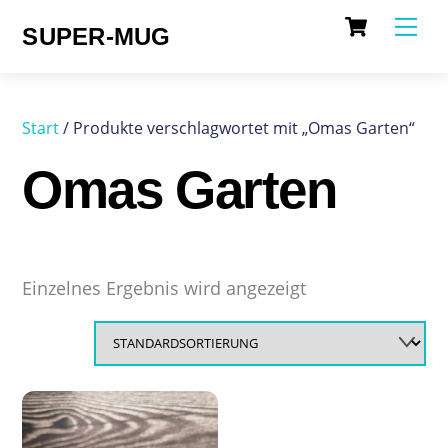
Cart
Skip
Me
SUPER-MUG
to
content
Start
/ Produkte verschlagwortet mit „Omas Garten“
Omas Garten
Einzelnes Ergebnis wird angezeigt