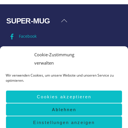
SUPER-MUG
Back
To
Facebook
Top
Impressum
Cookie-Zustimmung
verwalten
Datenschutz
Wir verwenden Cookies, um unsere Website und unseren Service zu
optimieren.
AGB
Cookies akzeptieren
Vertrag widerrufen
Ablehnen
©
Super-Mug
2026
design by
www.grafik-ewald.de
Einstellungen anzeigen