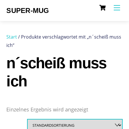
Cart
Skip
Me
SUPER-MUG
to
content
Start
/ Produkte verschlagwortet mit „n´scheiß muss
ich“
n´scheiß muss
ich
Einzelnes Ergebnis wird angezeigt