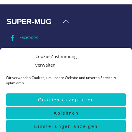
SUPER-MUG
Back
To
Facebook
Top
Impressum
Cookie-Zustimmung
verwalten
Datenschutz
Wir verwenden Cookies, um unsere Website und unseren Service zu
optimieren.
AGB
Cookies akzeptieren
Vertrag widerrufen
Ablehnen
©
Super-Mug
2026
design by
www.grafik-ewald.de
Einstellungen anzeigen