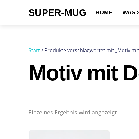
Skip
SUPER-MUG
to
HOME
WAS 
content
Suchen nach:
Start
/ Produkte verschlagwortet mit „Motiv mit
Motiv mit D
Einzelnes Ergebnis wird angezeigt