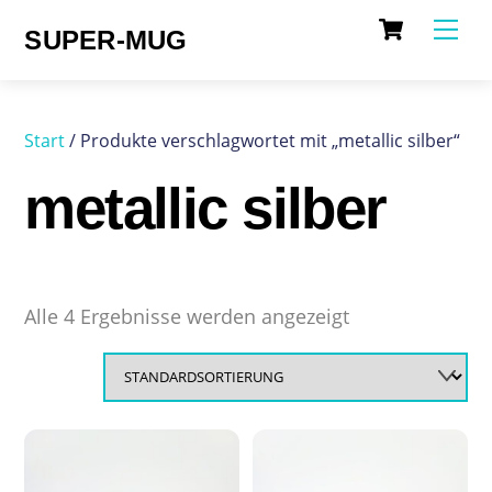
Cart
Skip
Me
SUPER-MUG
to
content
Start
/ Produkte verschlagwortet mit „metallic silber“
metallic silber
Alle 4 Ergebnisse werden angezeigt