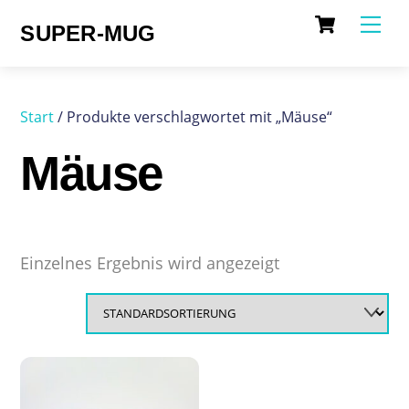
Cart
Skip
Me
SUPER-MUG
to
content
Start
/ Produkte verschlagwortet mit „Mäuse“
Mäuse
Einzelnes Ergebnis wird angezeigt