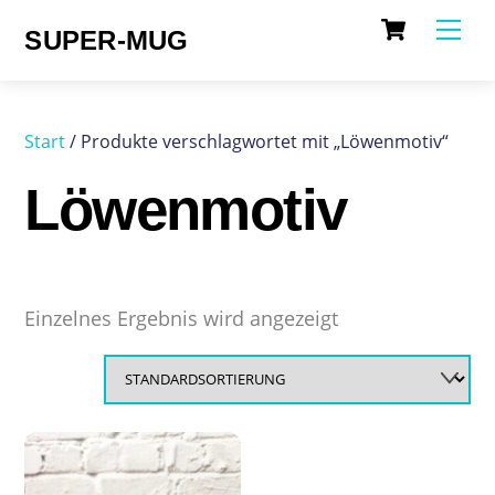
Cart
Skip
Me
SUPER-MUG
to
content
Start
/ Produkte verschlagwortet mit „Löwenmotiv“
Löwenmotiv
Einzelnes Ergebnis wird angezeigt