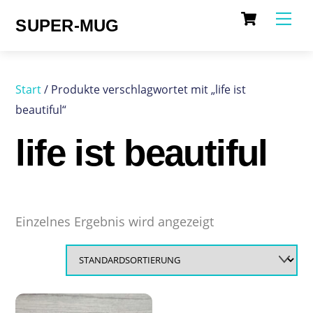
Cart
Skip
Me
SUPER-MUG
to
content
Start
/ Produkte verschlagwortet mit „life ist
beautiful“
life ist beautiful
Einzelnes Ergebnis wird angezeigt