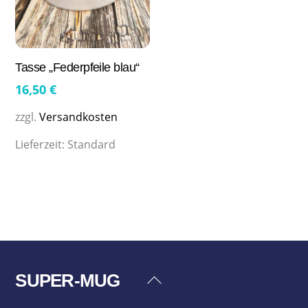
Tasse „Federpfeile blau“
16,50
€
zzgl.
Versandkosten
Lieferzeit:
Standard
SUPER-MUG
Back
To