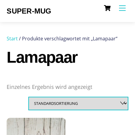
Cart
Skip
Me
SUPER-MUG
to
content
Start
/ Produkte verschlagwortet mit „Lamapaar“
Lamapaar
Einzelnes Ergebnis wird angezeigt