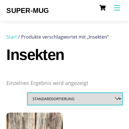
Cart
Skip
Me
SUPER-MUG
to
content
Start
/ Produkte verschlagwortet mit „Insekten“
Insekten
Einzelnes Ergebnis wird angezeigt