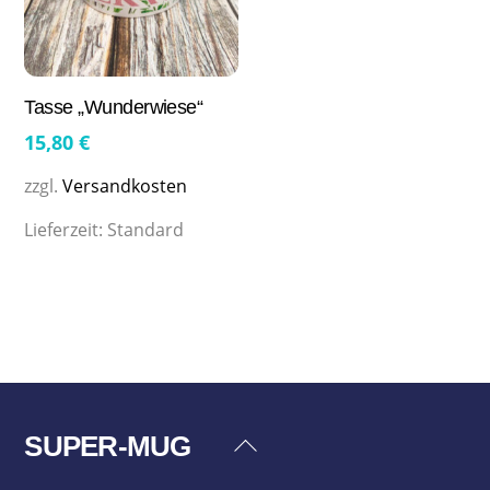
Tasse „Wunderwiese“
15,80
€
zzgl.
Versandkosten
Lieferzeit:
Standard
SUPER-MUG
Back
To