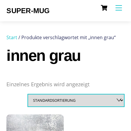
Cart
Skip
Me
SUPER-MUG
to
content
Start
/ Produkte verschlagwortet mit „innen grau“
innen grau
Einzelnes Ergebnis wird angezeigt