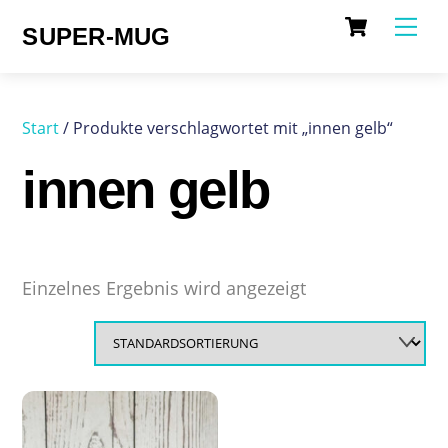
Cart
Skip
Me
SUPER-MUG
to
content
Start
/ Produkte verschlagwortet mit „innen gelb“
innen gelb
Einzelnes Ergebnis wird angezeigt