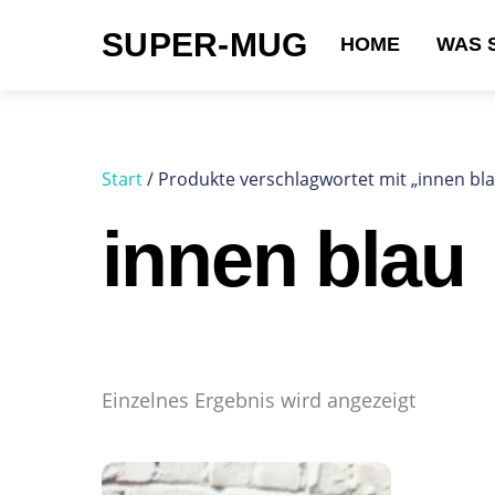
Skip
SUPER-MUG
to
HOME
WAS 
content
Suchen nach:
Start
/ Produkte verschlagwortet mit „innen bl
innen blau
Einzelnes Ergebnis wird angezeigt