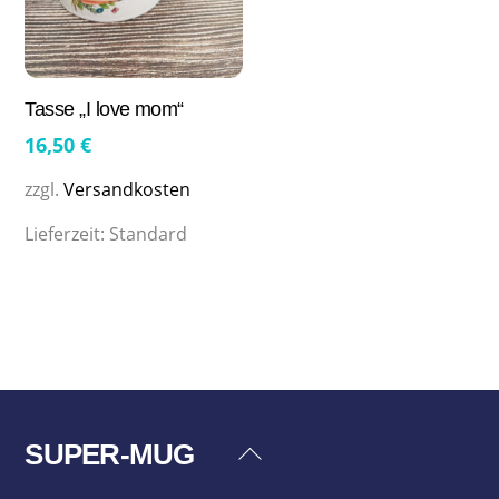
Tasse „I love mom“
16,50
€
zzgl.
Versandkosten
Lieferzeit:
Standard
SUPER-MUG
Back
To