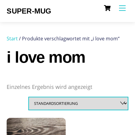
Cart
Skip
Me
SUPER-MUG
to
content
Start
/ Produkte verschlagwortet mit „i love mom“
i love mom
Einzelnes Ergebnis wird angezeigt