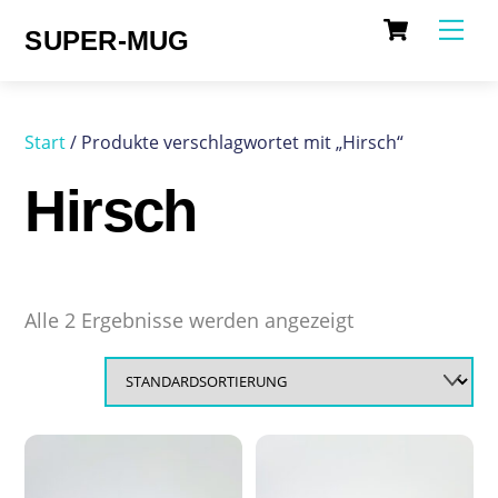
Cart
Skip
Me
SUPER-MUG
to
content
Start
/ Produkte verschlagwortet mit „Hirsch“
Hirsch
Alle 2 Ergebnisse werden angezeigt