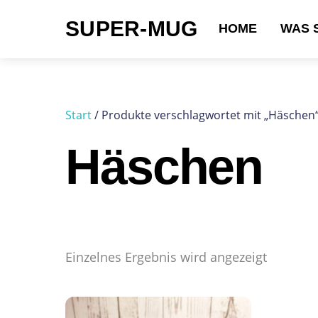
Skip
SUPER-MUG
to
HOME
WAS 
content
Suchen nach:
Start
/ Produkte verschlagwortet mit „Häschen
Häschen
Einzelnes Ergebnis wird angezeigt