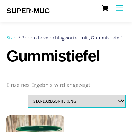
Cart
Skip
Me
SUPER-MUG
to
content
Start
/ Produkte verschlagwortet mit „Gummistiefel“
Gummistiefel
Einzelnes Ergebnis wird angezeigt