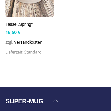
Tasse „Spring“
16,50
€
zzgl.
Versandkosten
Lieferzeit:
Standard
SUPER-MUG
Back
To