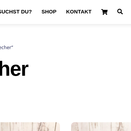
Cart
Se
SUCHST DU?
SHOP
KONTAKT
echer“
her