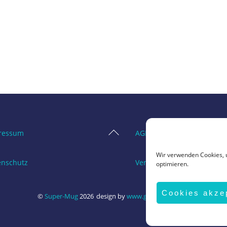
Back
ressum
AGB
To
Wir verwenden Cookies, 
Top
enschutz
Vertrag widerrufen
optimieren.
Cookies akze
©
Super-Mug
2026
design by
www.grafik-ewald.de