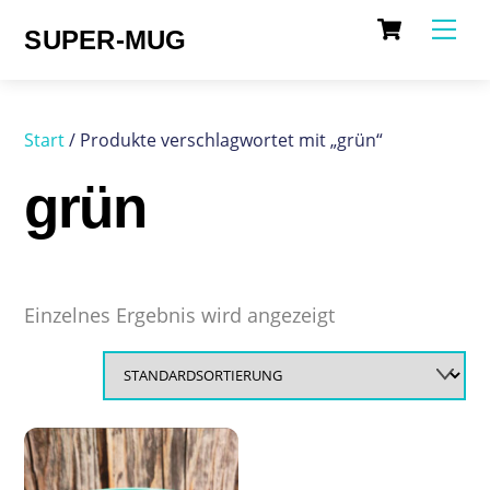
Cart
Skip
Me
SUPER-MUG
to
content
Start
/ Produkte verschlagwortet mit „grün“
grün
Einzelnes Ergebnis wird angezeigt