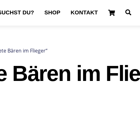
Cart
Se
SUCHST DU?
SHOP
KONTAKT
te Bären im Flieger“
e Bären im Fli