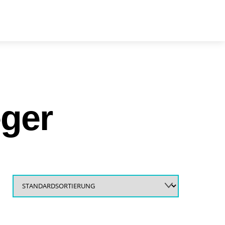
arch
eger