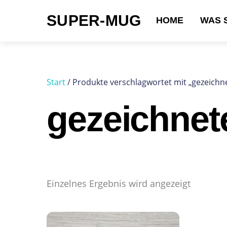
Skip
SUPER-MUG
to
HOME
WAS 
content
Suchen nach:
Start
/ Produkte verschlagwortet mit „gezeichne
gezeichnet
Einzelnes Ergebnis wird angezeigt