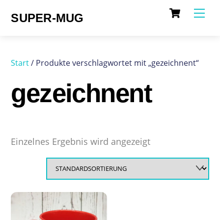
Cart
Skip
Me
SUPER-MUG
to
content
Start
/ Produkte verschlagwortet mit „gezeichnent“
gezeichnent
Einzelnes Ergebnis wird angezeigt