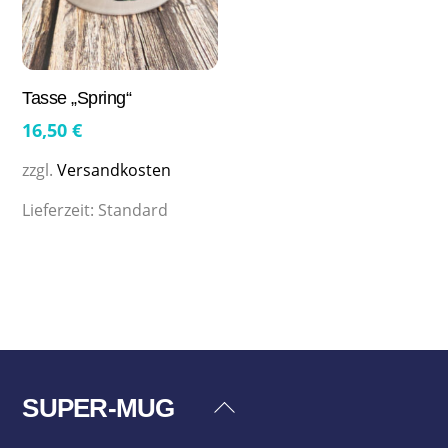
Tasse „Spring“
16,50
€
zzgl.
Versandkosten
Lieferzeit:
Standard
SUPER-MUG
Back
To