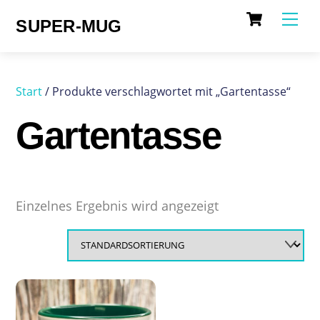
Cart
Skip
Me
SUPER-MUG
to
content
Start
/ Produkte verschlagwortet mit „Gartentasse“
Gartentasse
Einzelnes Ergebnis wird angezeigt