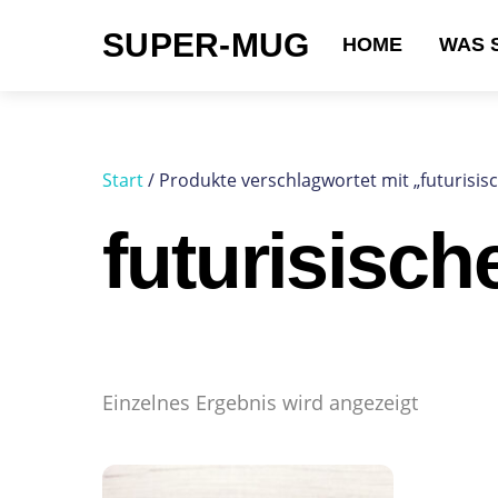
Skip
SUPER-MUG
to
HOME
WAS 
content
Suchen nach:
Start
/ Produkte verschlagwortet mit „futurisisc
futurisisch
Einzelnes Ergebnis wird angezeigt