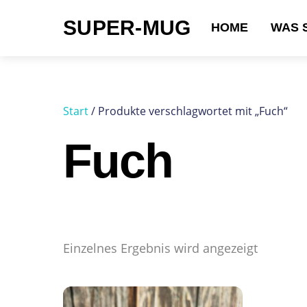
Skip
SUPER-MUG
to
HOME
WAS 
content
Suchen nach:
Start
/ Produkte verschlagwortet mit „Fuch“
Fuch
Einzelnes Ergebnis wird angezeigt