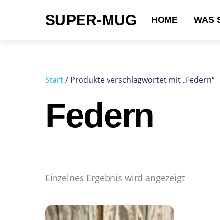
Skip
SUPER-MUG
to
HOME
WAS 
content
Suchen nach:
Start
/ Produkte verschlagwortet mit „Federn“
Federn
Einzelnes Ergebnis wird angezeigt