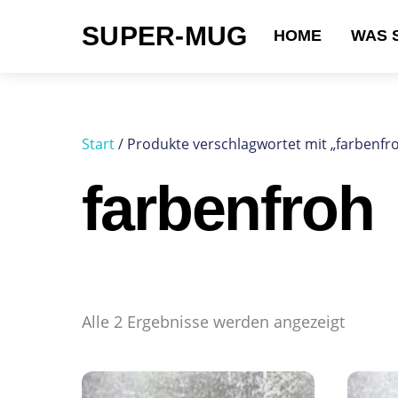
Skip
SUPER-MUG
to
HOME
WAS 
content
Suchen nach:
Start
/ Produkte verschlagwortet mit „farbenfr
farbenfroh
Alle 2 Ergebnisse werden angezeigt