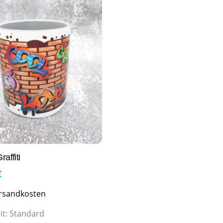
affiti
€
rsandkosten
it:
Standard