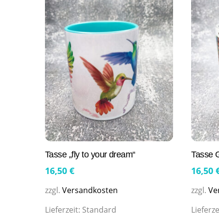
Tasse „fly to your dream“
Tasse Gr
16,50
€
16,50
zzgl.
Versandkosten
zzgl.
Ve
Lieferzeit:
Standard
Lieferze