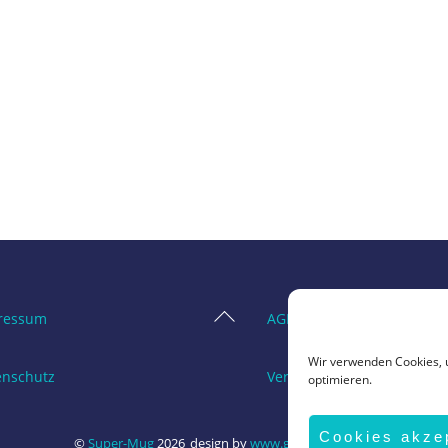
Back
ressum
AGB
To
Wir verwenden Cookies, 
Top
enschutz
Vertrag widerrufen
optimieren.
Cookies akze
©
Super-Mug
2026
design by
www.grafik-ewald.de