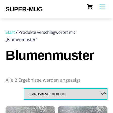
Cart
Skip
Me
SUPER-MUG
to
content
Start
/ Produkte verschlagwortet mit
„Blumenmuster“
Blumenmuster
Alle 2 Ergebnisse werden angezeigt