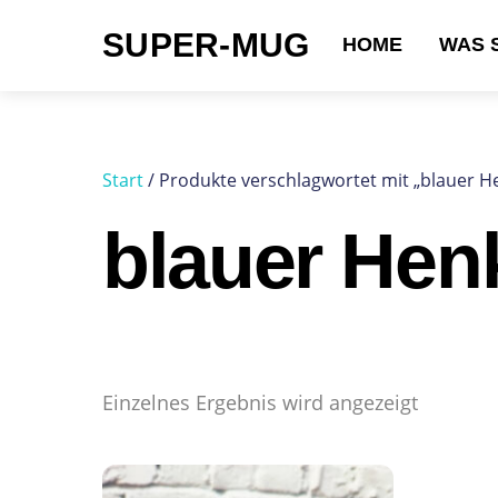
Skip
SUPER-MUG
to
HOME
WAS 
content
Suchen nach:
Start
/ Produkte verschlagwortet mit „blauer H
blauer Hen
Einzelnes Ergebnis wird angezeigt