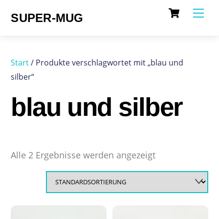
Cart
Skip
Me
SUPER-MUG
to
content
Start
/ Produkte verschlagwortet mit „blau und
silber“
blau und silber
Alle 2 Ergebnisse werden angezeigt