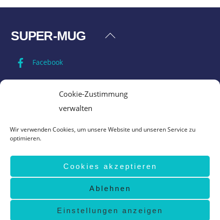
SUPER-MUG
Back
To
Facebook
Top
Impressum
Cookie-Zustimmung
verwalten
Datenschutz
Wir verwenden Cookies, um unsere Website und unseren Service zu
optimieren.
AGB
Cookies akzeptieren
Vertrag widerrufen
Ablehnen
©
Super-Mug
2026
design by
www.grafik-ewald.de
Einstellungen anzeigen