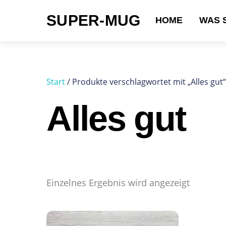
Skip
SUPER-MUG
to
HOME
WAS 
content
Suchen nach:
Start
/ Produkte verschlagwortet mit „Alles gut“
Alles gut
Einzelnes Ergebnis wird angezeigt